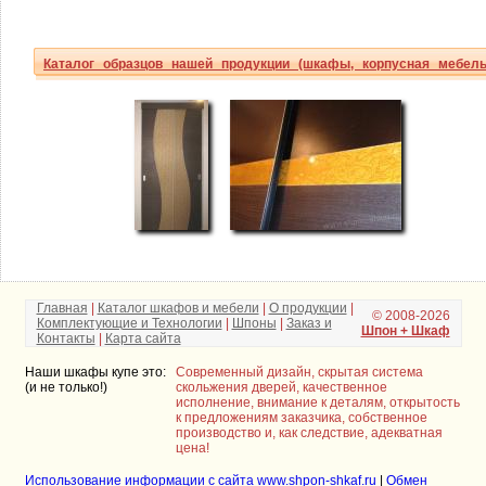
Каталог образцов нашей продукции (шкафы, корпусная мебель
Главная
|
Каталог шкафов и мебели
|
О продукции
|
© 2008-2026
Комплектующие и Технологии
|
Шпоны
|
Заказ и
Шпон + Шкаф
Контакты
|
Карта сайта
Наши шкафы купе это:
Современный дизайн, скрытая система
(и не только!)
скольжения дверей, качественное
исполнение, внимание к деталям, открытость
к предложениям заказчика, собственное
производство и, как следствие, адекватная
цена!
Использование информации с сайта www.shpon-shkaf.ru
|
Обмен