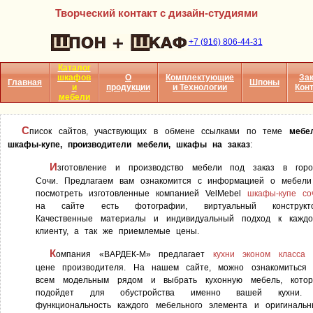
Творческий контакт с дизайн-студиями
+7 (916) 806-44-31
Каталог
шкафов
О
Комплектующие
Зак
Главная
Шпоны
и
продукции
и Технологии
Кон
мебели
С
писок сайтов, участвующих в обмене ссылками по теме
мебе
шкафы-купе, производители мебели, шкафы на заказ
:
И
зготовление и производство мебели под заказ в горо
Сочи. Предлагаем вам ознакомится с информацией о мебели
посмотреть изготовленные компанией VelMebel
шкафы-купе со
на сайте есть фотографии, виртуальный конструкто
Качественные материалы и индивидуальный подход к каждо
клиенту, а так же приемлемые цены.
К
омпания «ВАРДЕК-М» предлагает
кухни эконом класса
цене производителя. На нашем сайте, можно ознакомиться 
всем модельным рядом и выбрать кухонную мебель, котор
подойдет для обустройства именно вашей кухни.
функциональность каждого мебельного элемента и оригиналь