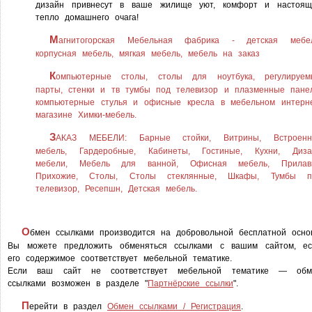
дизайн привнесут в ваше жилище уют, комфорт и настоящ
тепло домашнего очага!
М
агнитогорская Мебельная фабрика - детская мебел
корпусная мебель, мягкая мебель, мебель на заказ
К
омпьютерные столы, столы для ноутбука, регулируем
парты, стенки и тв тумбы под телевизор и плазменные пане
компьютерные стулья и офисные кресла в мебельном интерне
магазине Химки-мебель.
З
АКАЗ МЕБЕЛИ: Барные стойки, Витрины, Встроенн
мебель, Гардеробные, Кабинеты, Гостиные, Кухни, Диза
мебели, Мебель для ванной, Офисная мебель, Прилавк
Прихожие, Столы, Столы стеклянные, Шкафы, Тумбы п
телевизор, Реcепшн, Детская мебель.
О
бмен ссылками производится на добровольной бесплатной осно
Вы можете предложить обменяться ссылками с вашим сайтом, ес
его содержимое соответствует мебельной тематике.
Если ваш сайт не соответствует мебельной тематике — обм
ссылками возможен в разделе "
Партнёрские ссылки
".
П
ерейти в раздел
Обмен ссылками / Регистрация
.