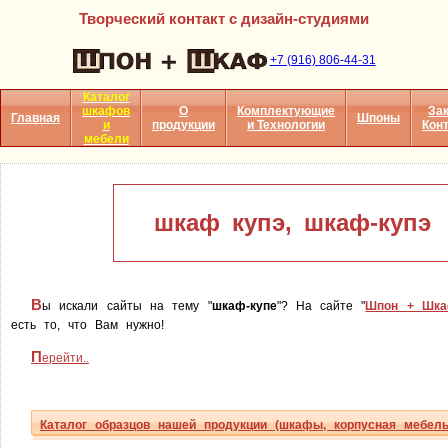
Творческий контакт с дизайн-студиями
+7 (916) 806-44-31
Каталог
шкафов
О
Комплектующие
Зак
Главная
Шпоны
и
продукции
и Технологии
Кон
мебели
шкаф купэ, шкаф-купэ
В
ы искали сайты на тему "
шкаф-купе
"? На сайте "
Шпон + Шк
есть то, что Вам нужно!
П
ерейти..
Каталог образцов нашей продукции (шкафы, корпусная мебель