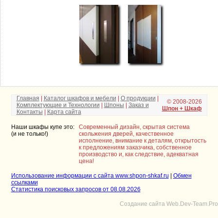
Главная
|
Каталог шкафов и мебели
|
О продукции
|
© 2008-2026
Комплектующие и Технологии
|
Шпоны
|
Заказ и
Шпон + Шкаф
Контакты
|
Карта сайта
Наши шкафы купе это:
Современный дизайн, скрытая система
(и не только!)
скольжения дверей, качественное
исполнение, внимание к деталям, открытость
к предложениям заказчика, собственное
производство и, как следствие, адекватная
цена!
Использование информации с сайта www.shpon-shkaf.ru
|
Обмен
ссылками
Статистика поисковых запросов от 08.08.2026
Создание сайта Web.Dev-Team.Pro