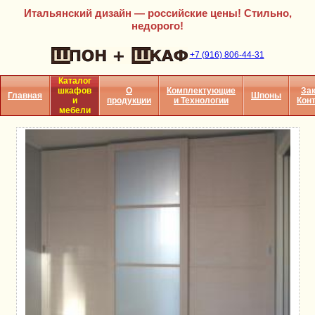
Индивидуальные двери шкафов — любые Ваши
пожелания
+7 (916) 806-44-31
Каталог
шкафов
О
Комплектующие
Зак
Главная
Шпоны
и
продукции
и Технологии
Кон
мебели