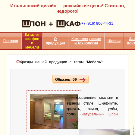
Итальянский дизайн — российские цены! Стильно,
недорого!
+7 (916) 806-44-31
Каталог
шкафов
О
Комплектующие
Зак
Главная
Шпоны
и
продукции
и Технологии
Кон
мебели
О
бразцы нашей продукции с тегом "
Мебель
":
Образец 09
О
формление спальни в
едином стиле: шкаф-купе,
кровать, комод, тумбы,
полки (
натуральный шпон
анегри
).