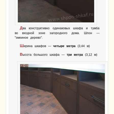
Д
ва конструктивно одинаковых шкафа и тумба
во входной зоне загородного дома. Шпон —
"змеиное дерево".
Ш
ирина шкафов —
четыре метра
(3,44 м)
В
ысота большого шкафа —
три метра
(3,12 м)