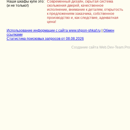
Наши шкафы купе это:
Современный дизайн, скрытая система
(и не только!)
скольжения дверей, качественное
исполнение, внимание к деталям, открытость
к предложениям заказчика, собственное
производство и, как следствие, адекватная
цена!
Использование информации с сайта www.shpon-shkaf.ru
|
Обмен
ссылками
Статистика поисковых запросов от 08.08.2026
Создание сайта Web.Dev-Team.Pro