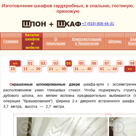
Изготовление шкафов гардеробных, в спальню, гостиную,
прихожую
+7 (916) 806-44-31
Каталог
шкафов
О
Комплектующие
Зак
Главная
Шпоны
и
продукции
и Технологии
Кон
мебели
««
01
02
03
04
05
06
07
08
09
10
11 … 20
21 … 30
31 … 40
41 … 44
»»
о
крашенные шпонированные двери
шкафа-купе с ассиметричн
расположением узких глянцевых стекол. Чтобы подчеркнуть структ
дубового шпона, его мягкие волокна предварительно выбиваются (т
операция "браширования"). Ширина 2-х дверного встроенного шкаф
3,7 метра, высота — 2,7 метра.