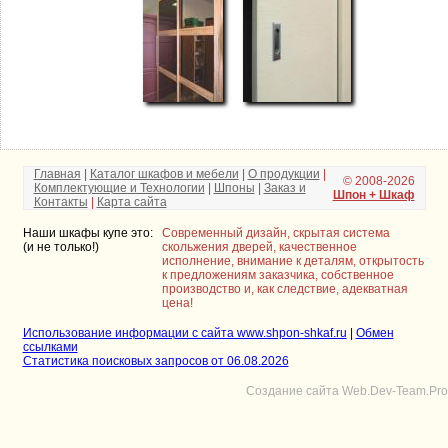
Главная
|
Каталог шкафов и мебели
|
О продукции
|
© 2008-2026
Комплектующие и Технологии
|
Шпоны
|
Заказ и
Шпон + Шкаф
Контакты
|
Карта сайта
Наши шкафы купе это:
Современный дизайн, скрытая система
(и не только!)
скольжения дверей, качественное
исполнение, внимание к деталям, открытость
к предложениям заказчика, собственное
производство и, как следствие, адекватная
цена!
Использование информации с сайта www.shpon-shkaf.ru
|
Обмен
ссылками
Статистика поисковых запросов от 06.08.2026
Создание сайта Web.Dev-Team.Pro