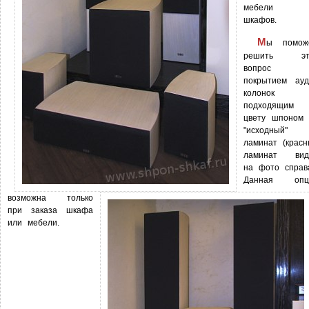
мебели
шкафов.
М
ы помож
решить эт
вопрос
покрытием ауд
колонок
подходящим 
цвету шпоном 
"исходный"
ламинат (крас
ламинат вид
на фото справа
Данная опц
возможна только
при заказа шкафа
или мебели.