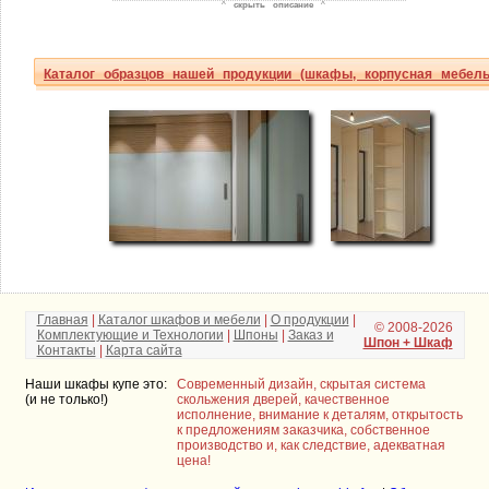
^
скрыть описание
^
Каталог образцов нашей продукции (шкафы, корпусная мебель
Главная
|
Каталог шкафов и мебели
|
О продукции
|
© 2008-2026
Комплектующие и Технологии
|
Шпоны
|
Заказ и
Шпон + Шкаф
Контакты
|
Карта сайта
Наши шкафы купе это:
Современный дизайн, скрытая система
(и не только!)
скольжения дверей, качественное
исполнение, внимание к деталям, открытость
к предложениям заказчика, собственное
производство и, как следствие, адекватная
цена!