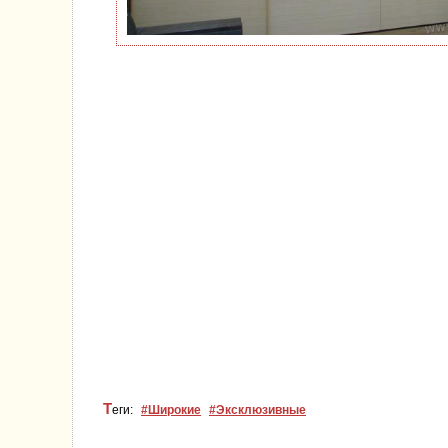
Т
еги:
#Широкие
#Эксклюзивные