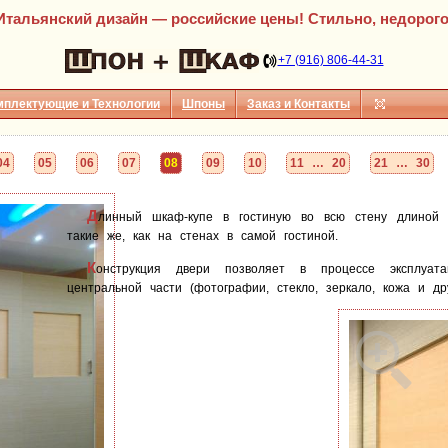
Итальянский дизайн — российские цены! Стильно, недорого
+7 (916) 806-44-31
мплектующие и Технологии
Шпоны
Заказ и Контакты
04
05
06
07
08
09
10
11 … 20
21 … 30
Д
линный шкаф-купе в гостиную во всю стену длино
такие же, как на стенах в самой гостиной.
К
онструкция двери позволяет в процессе эксплуат
центральной части (фотографии, стекло, зеркало, кожа и др