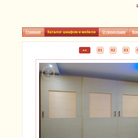
Главная
Каталог шкафов и мебели
О продукции
Ко
««
01
02
03