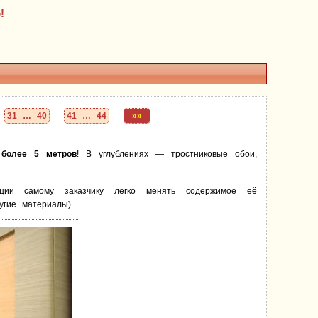
!
31 … 40
41 … 44
»»
й
более 5 метров
! В углублениях — тростниковые обои,
ации самому заказчику легко менять содержимое её
угие материалы)