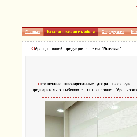
Главная
Каталог шкафов и мебели
О продукции
Ко
О
бразцы нашей продукции с тегом "
Высокие
":
о
крашенные шпонированные двери
шкафа-купе с 
предварительно выбиваются (т.н. операция "браширов