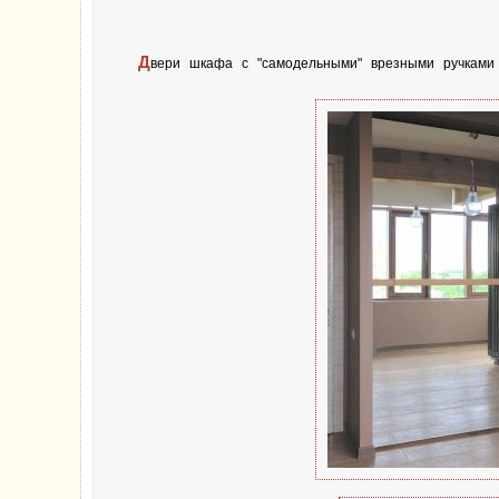
Д
вери шкафа с "самодельными" врезными ручками 