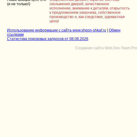
(и не только!)
скольжения дверей, качественное
исполнение, внимание к деталям, открытость
к предложениям заказчика, собственное
производство и, как следствие, адекватная
цена!
Использование информации с сайта www.shpon-shkaf.ru
|
Обмен
ссылками
Статистика поисковых запросов от 08.08.2026
Создание сайта Web.Dev-Team.Pro