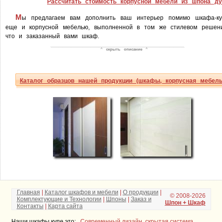
Рассчитать стоимость корпусной мебели из шпона ду
М
ы предлагаем вам дополнить ваш интерьер помимо шкафа-ку
еще и корпусной мебелью, выполненной в том же стилевом решени
что и заказанный вами шкаф.
^
скрыть описание
^
Каталог образцов нашей продукции (шкафы, корпусная мебель
Главная
|
Каталог шкафов и мебели
|
О продукции
|
© 2008-2026
Комплектующие и Технологии
|
Шпоны
|
Заказ и
Шпон + Шкаф
Контакты
|
Карта сайта
Наши шкафы купе это:
Современный дизайн, скрытая система