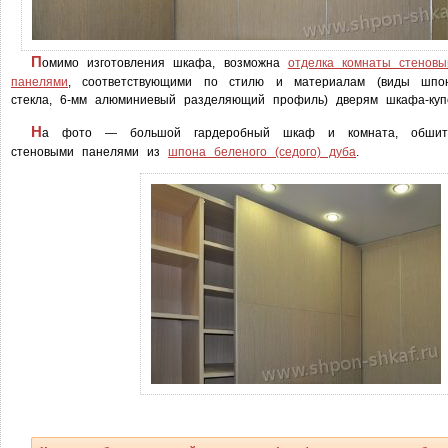
П
омимо изготовления шкафа, возможна
отделка комнаты стенов
панелями
, соответствующими по стилю и материалам (виды шпон
стекла, 6-мм алюминиевый разделяющий профиль) дверям шкафа-куп
Н
а фото — большой гардеробный шкаф и комната, обшит
стеновыми панелями из
шпона беленого (седого) дуба
.