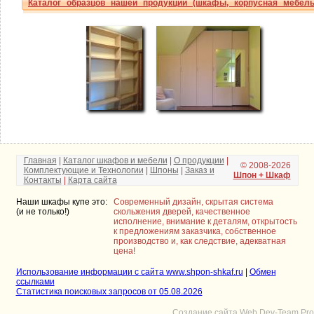
Каталог образцов нашей продукции (шкафы, корпусная мебель
Главная
|
Каталог шкафов и мебели
|
О продукции
|
© 2008-2026
Комплектующие и Технологии
|
Шпоны
|
Заказ и
Шпон + Шкаф
Контакты
|
Карта сайта
Наши шкафы купе это:
Современный дизайн, скрытая система
(и не только!)
скольжения дверей, качественное
исполнение, внимание к деталям, открытость
к предложениям заказчика, собственное
производство и, как следствие, адекватная
цена!
Использование информации с сайта www.shpon-shkaf.ru
|
Обмен
ссылками
Статистика поисковых запросов от 05.08.2026
Создание сайта Web.Dev-Team.Pro