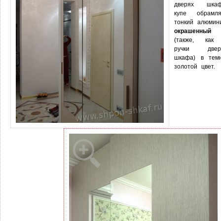
дверях шкаф
купе обрамля
тонкий алюмин
окрашенный
(также, как
ручки двер
шкафа) в темн
золотой цвет.