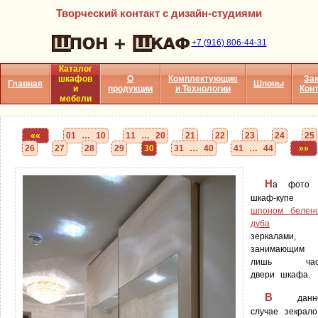
Творческий контакт с дизайн-студиями
+7 (916) 806-44-31
Каталог
шкафов
О
Комплектующие
Зак
Главная
Шпоны
и
продукции
и Технологии
Кон
мебели
««
01 … 10
11 … 20
21
22
23
24
25
26
27
28
29
30
31 … 40
41 … 44
»»
Н
а фото
шкаф-купе 
шпоном белено
дуба
зеркалами,
занимающим
лишь час
двери шкафа.
В
данн
случае зекрал