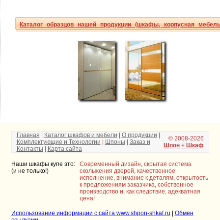
Каталог образцов нашей продукции (шкафы, корпусная мебель
Главная
|
Каталог шкафов и мебели
|
О продукции
|
© 2008-2026
Комплектующие и Технологии
|
Шпоны
|
Заказ и
Шпон + Шкаф
Контакты
|
Карта сайта
Наши шкафы купе это:
Современный дизайн, скрытая система
(и не только!)
скольжения дверей, качественное
исполнение, внимание к деталям, открытость
к предложениям заказчика, собственное
производство и, как следствие, адекватная
цена!
Использование информации с сайта www.shpon-shkaf.ru
|
Обмен
ссылками