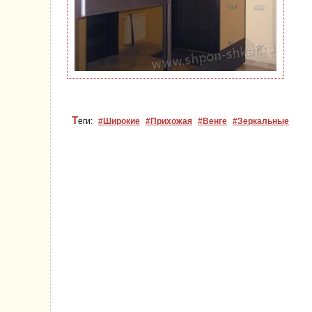
Т
еги:
#Широкие
#Прихожая
#Венге
#Зеркальные