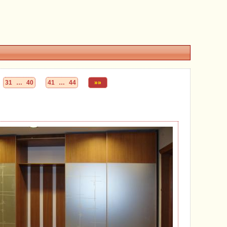
31 … 40
41 … 44
»»