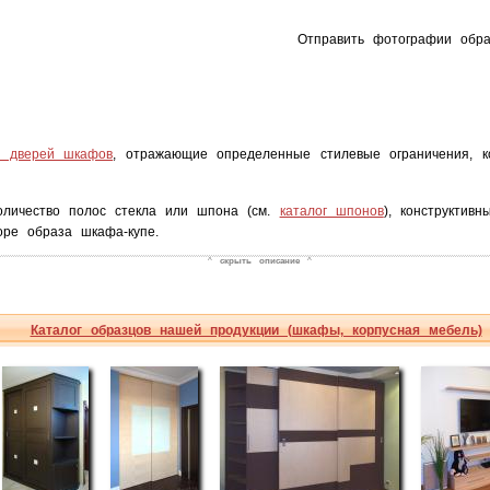
Отправить фотографии обр
и дверей шкафов
, отражающие определенные стилевые ограничения, к
количество полос стекла или шпона (см.
каталог шпонов
), конструктив
ре образа шкафа-купе.
^
скрыть описание
^
Каталог образцов нашей продукции (шкафы, корпусная мебель)