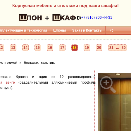
Корпусная мебель и стеллажи под ваши шкафы!
+7 (916) 806-44-31
мплектующие и Технологии
Шпоны
Заказ и Контакты
12
13
14
15
16
17
18
19
20
21 … 30
коттеджей и больших квартир:
еркало бронза и один из 12 разновидностей
а венге
(разделительный аллюминиевый профиль
ствует).