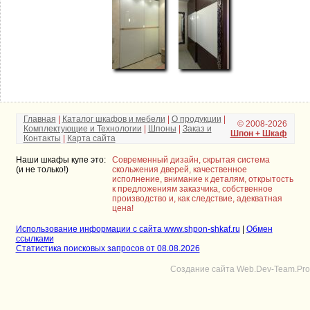
Главная
|
Каталог шкафов и мебели
|
О продукции
|
© 2008-2026
Комплектующие и Технологии
|
Шпоны
|
Заказ и
Шпон + Шкаф
Контакты
|
Карта сайта
Наши шкафы купе это:
Современный дизайн, скрытая система
(и не только!)
скольжения дверей, качественное
исполнение, внимание к деталям, открытость
к предложениям заказчика, собственное
производство и, как следствие, адекватная
цена!
Использование информации с сайта www.shpon-shkaf.ru
|
Обмен
ссылками
Статистика поисковых запросов от 08.08.2026
Создание сайта Web.Dev-Team.Pro